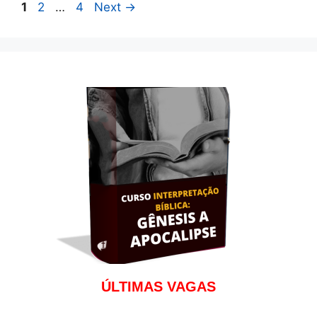
Page
Page
Page
1
2
…
4
Next
→
ÚLTIMAS VAGAS