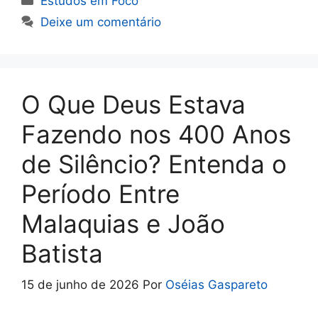
Estudos em Foco
e
t
i
n
r
Deixe um comentário
b
s
l
t
e
o
A
o
p
k
p
O Que Deus Estava
Fazendo nos 400 Anos
de Silêncio? Entenda o
Período Entre
Malaquias e João
Batista
15 de junho de 2026
Por
Oséias Gaspareto