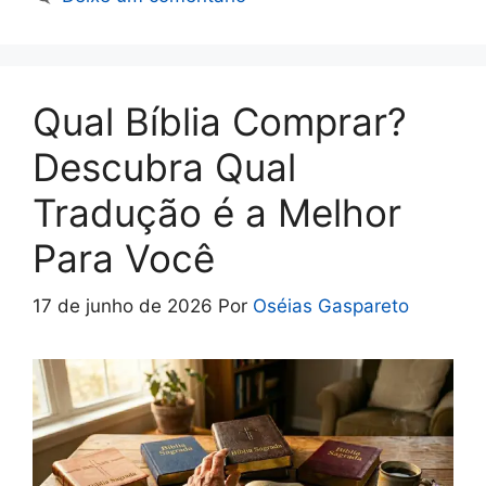
b
s
l
t
e
o
A
o
p
k
p
Qual Bíblia Comprar?
Descubra Qual
Tradução é a Melhor
Para Você
17 de junho de 2026
Por
Oséias Gaspareto