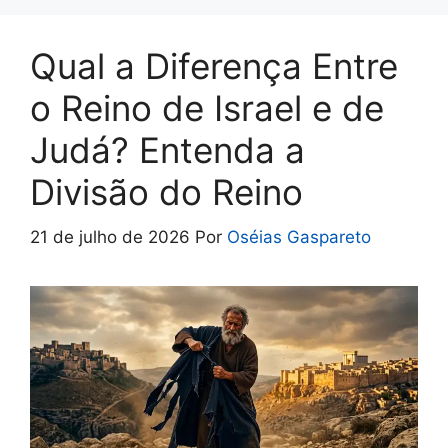
o
p
k
p
Qual a Diferença Entre
o Reino de Israel e de
Judá? Entenda a
Divisão do Reino
21 de julho de 2026
Por
Oséias Gaspareto