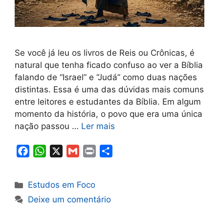
Se você já leu os livros de Reis ou Crônicas, é
natural que tenha ficado confuso ao ver a Bíblia
falando de “Israel” e “Judá” como duas nações
distintas. Essa é uma das dúvidas mais comuns
entre leitores e estudantes da Bíblia. Em algum
momento da história, o povo que era uma única
nação passou …
Ler mais
F
W
X
G
P
S
a
h
m
r
h
c
a
a
i
a
Categorias
Estudos em Foco
e
t
i
n
r
Deixe um comentário
b
s
l
t
e
o
A