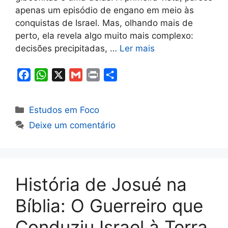
apenas um episódio de engano em meio às
conquistas de Israel. Mas, olhando mais de
perto, ela revela algo muito mais complexo:
decisões precipitadas, …
Ler mais
F
W
X
G
P
S
a
h
m
r
h
c
a
a
i
a
Categorias
Estudos em Foco
e
t
i
n
r
Deixe um comentário
b
s
l
t
e
o
A
o
p
k
p
História de Josué na
Bíblia: O Guerreiro que
Conduziu Israel à Terra