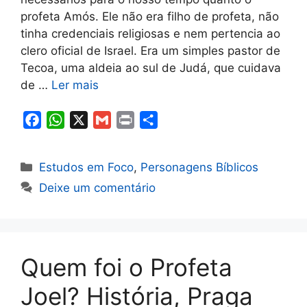
profeta Amós. Ele não era filho de profeta, não
tinha credenciais religiosas e nem pertencia ao
clero oficial de Israel. Era um simples pastor de
Tecoa, uma aldeia ao sul de Judá, que cuidava
de …
Ler mais
F
W
X
G
P
S
a
h
m
r
h
c
a
a
i
a
Categorias
Estudos em Foco
,
Personagens Bíblicos
e
t
i
n
r
Deixe um comentário
b
s
l
t
e
o
A
o
p
k
p
Quem foi o Profeta
Joel? História, Praga