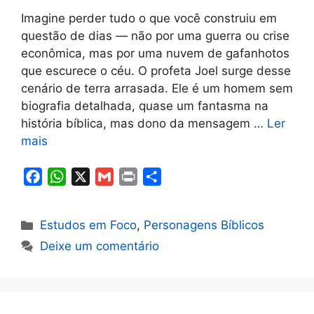
Imagine perder tudo o que você construiu em
questão de dias — não por uma guerra ou crise
econômica, mas por uma nuvem de gafanhotos
que escurece o céu. O profeta Joel surge desse
cenário de terra arrasada. Ele é um homem sem
biografia detalhada, quase um fantasma na
história bíblica, mas dono da mensagem …
Ler
mais
F
W
X
G
P
S
a
h
m
r
h
c
a
a
i
a
Categorias
Estudos em Foco
,
Personagens Bíblicos
e
t
i
n
r
Deixe um comentário
b
s
l
t
e
o
A
o
p
k
p