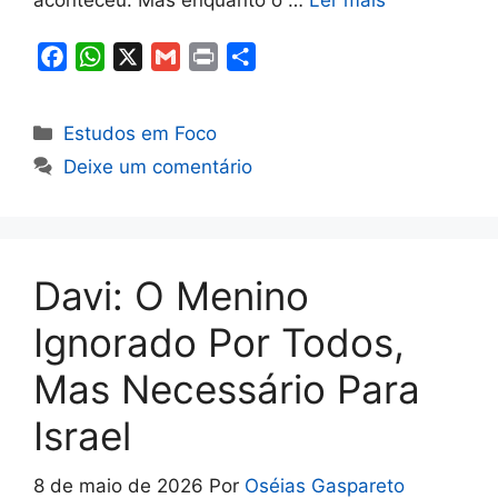
F
W
X
G
P
S
a
h
m
r
h
c
a
a
i
a
Categorias
Estudos em Foco
e
t
i
n
r
Deixe um comentário
b
s
l
t
e
o
A
o
p
k
p
Davi: O Menino
Ignorado Por Todos,
Mas Necessário Para
Israel
8 de maio de 2026
Por
Oséias Gaspareto