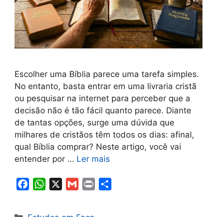
Escolher uma Bíblia parece uma tarefa simples.
No entanto, basta entrar em uma livraria cristã
ou pesquisar na internet para perceber que a
decisão não é tão fácil quanto parece. Diante
de tantas opções, surge uma dúvida que
milhares de cristãos têm todos os dias: afinal,
qual Bíblia comprar? Neste artigo, você vai
entender por …
Ler mais
F
W
X
G
P
S
a
h
m
r
h
c
a
a
i
a
Categorias