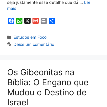
seja justamente esse detalhe que dá …
Ler
mais
F
W
X
G
P
S
a
h
m
r
h
c
a
a
i
a
Categorias
Estudos em Foco
e
t
i
n
r
Deixe um comentário
b
s
l
t
e
o
A
o
p
k
p
Os Gibeonitas na
Bíblia: O Engano que
Mudou o Destino de
Israel