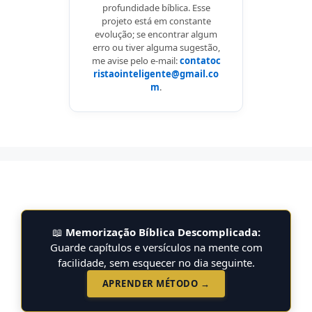
profundidade bíblica. Esse
projeto está em constante
evolução; se encontrar algum
erro ou tiver alguma sugestão,
me avise pelo e-mail:
contatoc
ristaointeligente@gmail.co
m
.
📖
Memorização Bíblica Descomplicada:
Guarde capítulos e versículos na mente com
facilidade, sem esquecer no dia seguinte.
APRENDER MÉTODO →