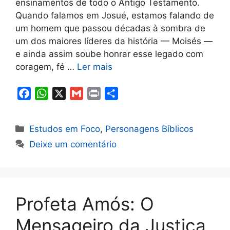
ensinamentos de todo o Antigo Testamento.
Quando falamos em Josué, estamos falando de
um homem que passou décadas à sombra de
um dos maiores líderes da história — Moisés —
e ainda assim soube honrar esse legado com
coragem, fé …
Ler mais
F
W
X
G
P
S
a
h
m
r
h
c
a
a
i
a
Categorias
Estudos em Foco
,
Personagens Bíblicos
e
t
i
n
r
Deixe um comentário
b
s
l
t
e
o
A
o
p
k
p
Profeta Amós: O
Mensageiro da Justiça