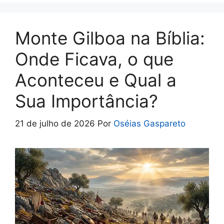
o
p
k
p
Monte Gilboa na Bíblia:
Onde Ficava, o que
Aconteceu e Qual a
Sua Importância?
21 de julho de 2026
Por
Oséias Gaspareto