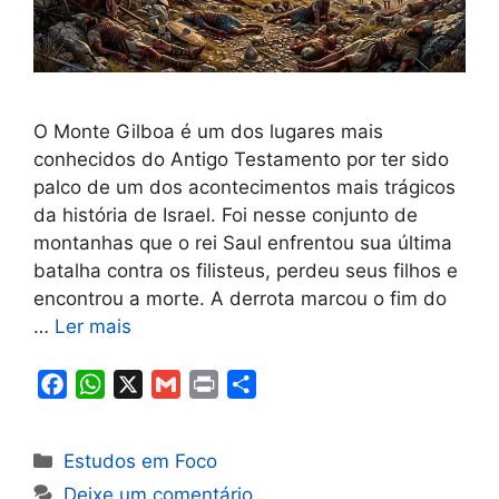
O Monte Gilboa é um dos lugares mais
conhecidos do Antigo Testamento por ter sido
palco de um dos acontecimentos mais trágicos
da história de Israel. Foi nesse conjunto de
montanhas que o rei Saul enfrentou sua última
batalha contra os filisteus, perdeu seus filhos e
encontrou a morte. A derrota marcou o fim do
…
Ler mais
F
W
X
G
P
S
a
h
m
r
h
c
a
a
i
a
Categorias
Estudos em Foco
e
t
i
n
r
Deixe um comentário