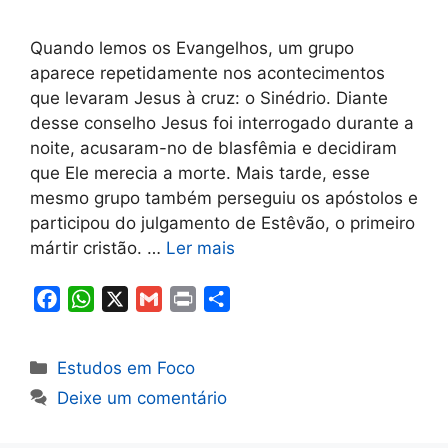
Quando lemos os Evangelhos, um grupo
aparece repetidamente nos acontecimentos
que levaram Jesus à cruz: o Sinédrio. Diante
desse conselho Jesus foi interrogado durante a
noite, acusaram-no de blasfêmia e decidiram
que Ele merecia a morte. Mais tarde, esse
mesmo grupo também perseguiu os apóstolos e
participou do julgamento de Estêvão, o primeiro
mártir cristão. …
Ler mais
F
W
X
G
P
S
a
h
m
r
h
c
a
a
i
a
Categorias
Estudos em Foco
e
t
i
n
r
Deixe um comentário
b
s
l
t
e
o
A