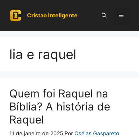
Pular
para
Cristao Inteligente
Menu
o
conteúdo
lia e raquel
Quem foi Raquel na
Bíblia? A história de
Raquel
11 de janeiro de 2025
Por
Oséias Gaspareto