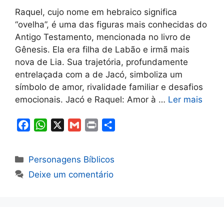
Raquel, cujo nome em hebraico significa
“ovelha”, é uma das figuras mais conhecidas do
Antigo Testamento, mencionada no livro de
Gênesis. Ela era filha de Labão e irmã mais
nova de Lia. Sua trajetória, profundamente
entrelaçada com a de Jacó, simboliza um
símbolo de amor, rivalidade familiar e desafios
emocionais. Jacó e Raquel: Amor à …
Ler mais
F
W
X
G
P
S
a
h
m
r
h
c
a
a
i
a
Categorias
Personagens Bíblicos
e
t
i
n
r
Deixe um comentário
b
s
l
t
e
o
A
o
p
k
p