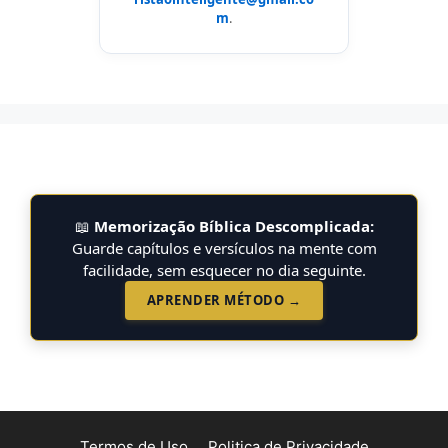
m
.
📖
Memorização Bíblica Descomplicada:
Guarde capítulos e versículos na mente com
facilidade, sem esquecer no dia seguinte.
APRENDER MÉTODO →
Termos de Uso
Politica de Privacidade