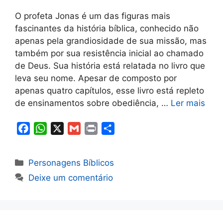
O profeta Jonas é um das figuras mais
fascinantes da história bíblica, conhecido não
apenas pela grandiosidade de sua missão, mas
também por sua resistência inicial ao chamado
de Deus. Sua história está relatada no livro que
leva seu nome. Apesar de composto por
apenas quatro capítulos, esse livro está repleto
de ensinamentos sobre obediência, …
Ler mais
F
W
X
G
P
S
a
h
m
r
h
c
a
a
i
a
Categorias
Personagens Bíblicos
e
t
i
n
r
Deixe um comentário
b
s
l
t
e
o
A
o
p
k
p