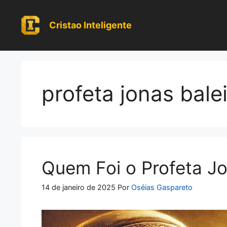
Pular
para
Cristao Inteligente
o
conteúdo
profeta jonas bale
Quem Foi o Profeta Jo
14 de janeiro de 2025
Por
Oséias Gaspareto