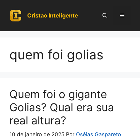
Pular
para
Cristao Inteligente
Menu
o
conteúdo
quem foi golias
Quem foi o gigante
Golias? Qual era sua
real altura?
10 de janeiro de 2025
Por
Oséias Gaspareto