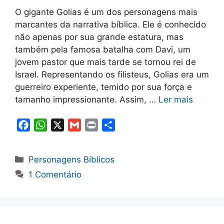
O gigante Golias é um dos personagens mais
marcantes da narrativa bíblica. Ele é conhecido
não apenas por sua grande estatura, mas
também pela famosa batalha com Davi, um
jovem pastor que mais tarde se tornou rei de
Israel. Representando os filisteus, Golias era um
guerreiro experiente, temido por sua força e
tamanho impressionante. Assim, …
Ler mais
F
W
X
G
P
S
a
h
m
r
h
c
a
a
i
a
Categorias
Personagens Bíblicos
e
t
i
n
r
1 Comentário
b
s
l
t
e
o
A
o
p
k
p