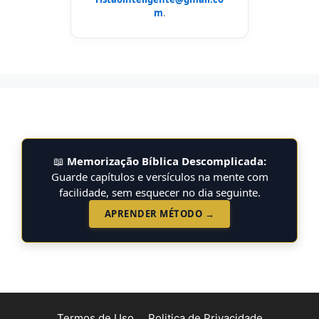
m
.
📖
Memorização Bíblica Descomplicada:
Guarde capítulos e versículos na mente com
facilidade, sem esquecer no dia seguinte.
APRENDER MÉTODO →
Termos de Uso
Politica de Privacidade