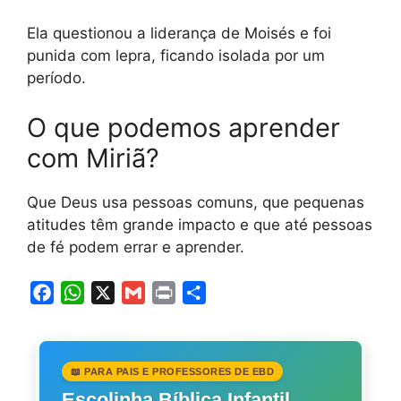
Ela questionou a liderança de Moisés e foi
punida com lepra, ficando isolada por um
período.
O que podemos aprender
com Miriã?
Que Deus usa pessoas comuns, que pequenas
atitudes têm grande impacto e que até pessoas
de fé podem errar e aprender.
F
W
X
G
P
S
a
h
m
r
h
c
a
a
i
a
e
t
i
n
r
📖 PARA PAIS E PROFESSORES DE EBD
b
s
l
t
e
Escolinha Bíblica Infantil