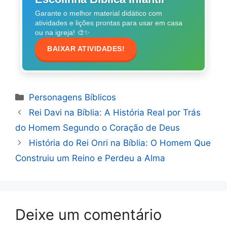
o
A
Garante o melhor material didático com
o
p
atividades e lições prontas para usar em casa
k
p
ou na igreja! 🎨✨
BAIXAR ATIVIDADES!
Categorias
Personagens Bíblicos
Rei Davi na Bíblia: A História Real por Trás
do Homem Segundo o Coração de Deus
História do Rei Onri na Bíblia: O Homem Que
Construiu um Reino e Perdeu a Alma
Deixe um comentário