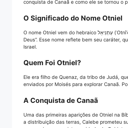
conquista de Canaã e como ele se tornou o pri
O Significado do Nome Otniel
O nome Otniel vem do hebraico עָתְנִיאֵל (ʿOtnîʾēl), que significa “Deus é minha força” ou “Leão de
Deus”. Esse nome reflete bem seu caráter, que 
Israel.
Quem Foi Otniel?
Ele era filho de Quenaz, da tribo de Judá, q
enviados por Moisés para explorar Canaã. Po
A Conquista de Canaã
Uma das primeiras aparições de Otniel na Bíb
a distribuição das terras, Calebe prometeu 