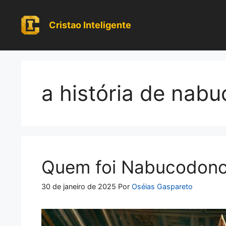
Pular
para
Cristao Inteligente
o
conteúdo
a história de nab
Quem foi Nabucodonoso
30 de janeiro de 2025
Por
Oséias Gaspareto