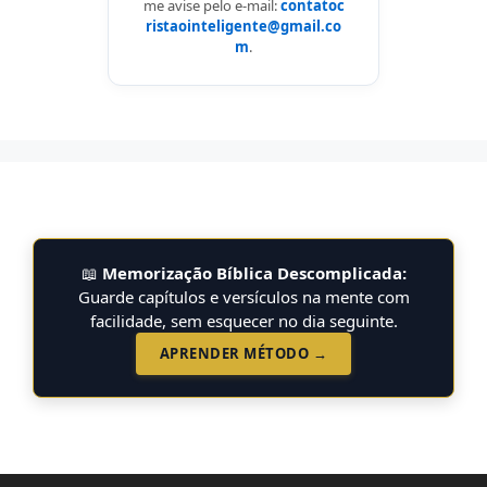
me avise pelo e-mail:
contatoc
ristaointeligente@gmail.co
m
.
📖
Memorização Bíblica Descomplicada:
Guarde capítulos e versículos na mente com
facilidade, sem esquecer no dia seguinte.
APRENDER MÉTODO →