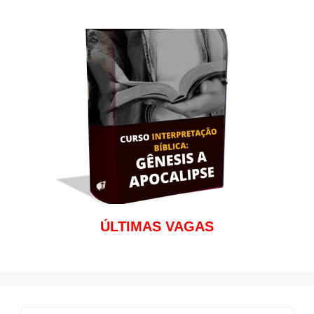
k
p
ÚLTIMAS VAGAS