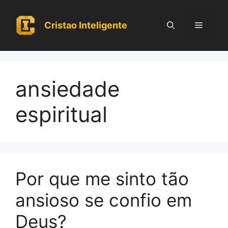
Pular
para
Cristao Inteligente
Menu
o
conteúdo
ansiedade
espiritual
Por que me sinto tão
ansioso se confio em
Deus?