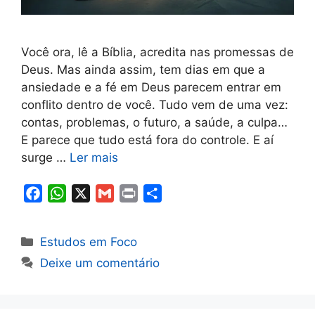
Você ora, lê a Bíblia, acredita nas promessas de
Deus. Mas ainda assim, tem dias em que a
ansiedade e a fé em Deus parecem entrar em
conflito dentro de você. Tudo vem de uma vez:
contas, problemas, o futuro, a saúde, a culpa…
E parece que tudo está fora do controle. E aí
surge …
Ler mais
F
W
X
G
P
S
a
h
m
r
h
c
a
a
i
a
Categorias
Estudos em Foco
e
t
i
n
r
Deixe um comentário
b
s
l
t
e
o
A
o
p