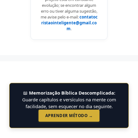
evolução; se encontrar algum
erro ou tiver alguma sugestão,
me avise pelo e-mail:
contatoc
ristaointeligente@gmail.co
m
.
📖
Memorização Bíblica Descomplicada:
Guarde capítulos e versículos na mente com
facilidade, sem esquecer no dia seguinte.
APRENDER MÉTODO →