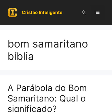
Pular
para
Cristao Inteligente
Menu
o
conteúdo
bom samaritano
bíblia
A Parábola do Bom
Samaritano: Qual o
significado?