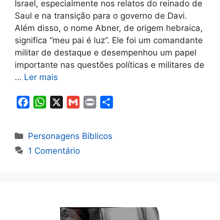
Israel, especialmente nos relatos do reinado de
Saul e na transição para o governo de Davi.
Além disso, o nome Abner, de origem hebraica,
significa “meu pai é luz”. Ele foi um comandante
militar de destaque e desempenhou um papel
importante nas questões políticas e militares de
…
Ler mais
F
W
X
G
P
S
a
h
m
r
h
c
a
a
i
a
Categorias
Personagens Bíblicos
e
t
i
n
r
1 Comentário
b
s
l
t
e
o
A
o
p
k
p