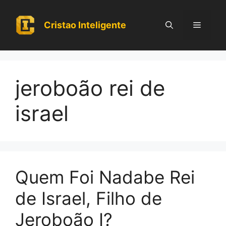
Pular
para
Cristao Inteligente
Menu
o
conteúdo
jeroboão rei de
israel
Quem Foi Nadabe Rei
de Israel, Filho de
Jeroboão I?