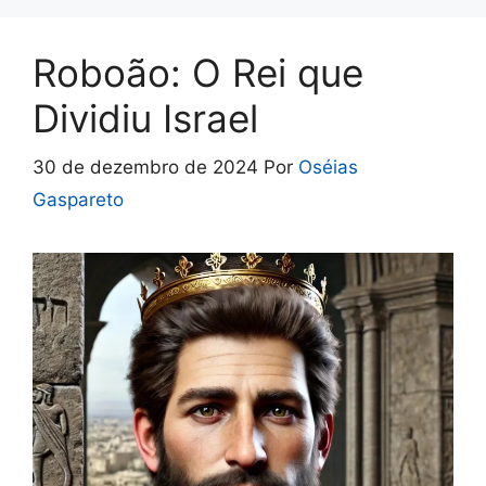
o
p
k
p
Roboão: O Rei que
Dividiu Israel
30 de dezembro de 2024
Por
Oséias
Gaspareto