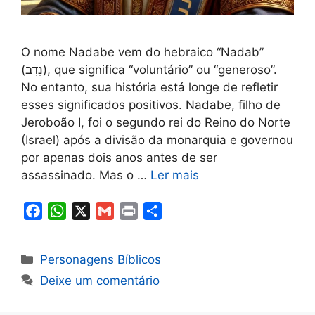
O nome Nadabe vem do hebraico “Nadab”
(נָדָב), que significa “voluntário” ou “generoso”.
No entanto, sua história está longe de refletir
esses significados positivos. Nadabe, filho de
Jeroboão I, foi o segundo rei do Reino do Norte
(Israel) após a divisão da monarquia e governou
por apenas dois anos antes de ser
assassinado. Mas o …
Ler mais
F
W
X
G
P
S
a
h
m
r
h
c
a
a
i
a
Categorias
Personagens Bíblicos
e
t
i
n
r
Deixe um comentário
b
s
l
t
e
o
A