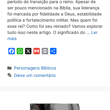
período de transição para o reino. Apesar de
ser pouco mencionado na Bíblia, sua liderança
foi marcada por fidelidade a Deus, estabilidade
política e fortalecimento militar. Mas quem foi
esse rei? Como foi seu reinado? Vamos explorar
tudo isso neste artigo. O significado do …
Ler
mais
F
W
X
G
P
S
a
h
m
r
h
c
a
a
i
a
Categorias
Personagens Bíblicos
e
t
i
n
r
Deixe um comentário
b
s
l
t
e
o
A
o
p
k
p