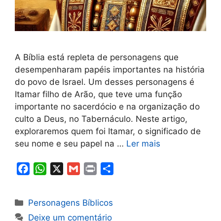
A Bíblia está repleta de personagens que
desempenharam papéis importantes na história
do povo de Israel. Um desses personagens é
Itamar filho de Arão, que teve uma função
importante no sacerdócio e na organização do
culto a Deus, no Tabernáculo. Neste artigo,
exploraremos quem foi Itamar, o significado de
seu nome e seu papel na …
Ler mais
F
W
X
G
P
S
a
h
m
r
h
c
a
a
i
a
Categorias
Personagens Bíblicos
e
t
i
n
r
Deixe um comentário
b
s
l
t
e