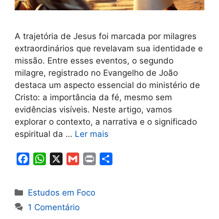
A trajetória de Jesus foi marcada por milagres
extraordinários que revelavam sua identidade e
missão. Entre esses eventos, o segundo
milagre, registrado no Evangelho de João
destaca um aspecto essencial do ministério de
Cristo: a importância da fé, mesmo sem
evidências visíveis. Neste artigo, vamos
explorar o contexto, a narrativa e o significado
espiritual da …
Ler mais
F
W
X
G
P
S
a
h
m
r
h
c
a
a
i
a
Categorias
Estudos em Foco
e
t
i
n
r
1 Comentário
b
s
l
t
e