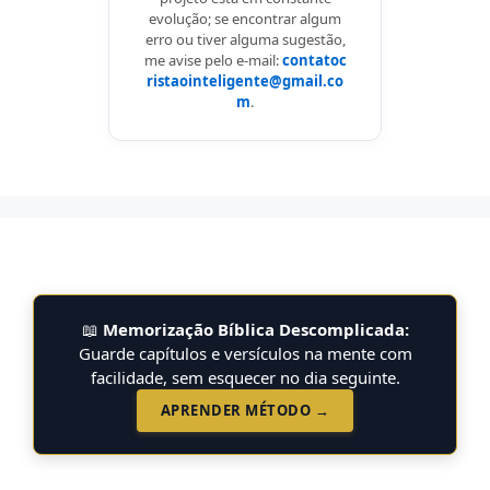
evolução; se encontrar algum
erro ou tiver alguma sugestão,
me avise pelo e-mail:
contatoc
ristaointeligente@gmail.co
m
.
📖
Memorização Bíblica Descomplicada:
Guarde capítulos e versículos na mente com
facilidade, sem esquecer no dia seguinte.
APRENDER MÉTODO →