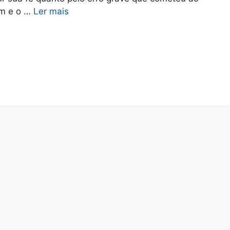
em e o …
Ler mais