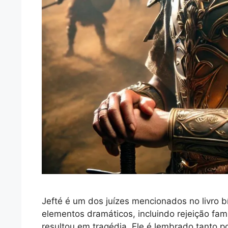
Jefté é um dos juízes mencionados no livro bí
elementos dramáticos, incluindo rejeição fami
resultou em tragédia. Ele é lembrado tanto p