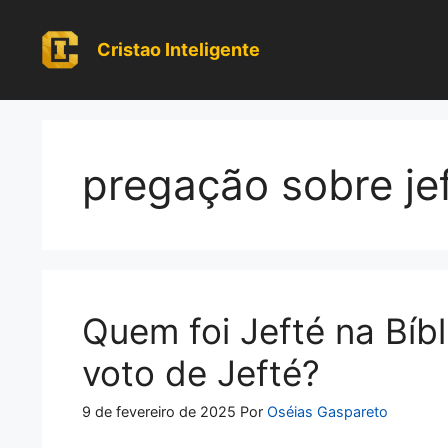
Pular
para
Cristao Inteligente
o
conteúdo
pregação sobre je
Quem foi Jefté na Bíbl
voto de Jefté?
9 de fevereiro de 2025
Por
Oséias Gaspareto