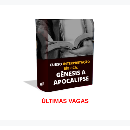
o
p
k
p
ÚLTIMAS VAGAS