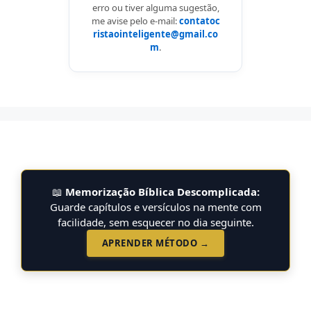
erro ou tiver alguma sugestão,
me avise pelo e-mail:
contatoc
ristaointeligente@gmail.co
m
.
📖
Memorização Bíblica Descomplicada:
Guarde capítulos e versículos na mente com
facilidade, sem esquecer no dia seguinte.
APRENDER MÉTODO →