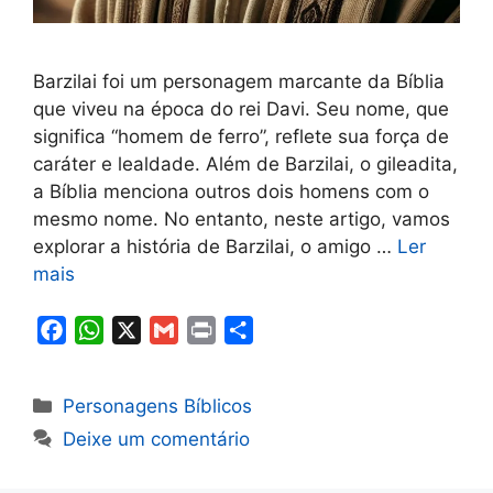
Barzilai foi um personagem marcante da Bíblia
que viveu na época do rei Davi. Seu nome, que
significa “homem de ferro”, reflete sua força de
caráter e lealdade. Além de Barzilai, o gileadita,
a Bíblia menciona outros dois homens com o
mesmo nome. No entanto, neste artigo, vamos
explorar a história de Barzilai, o amigo …
Ler
mais
F
W
X
G
P
S
a
h
m
r
h
c
a
a
i
a
Categorias
Personagens Bíblicos
e
t
i
n
r
Deixe um comentário
b
s
l
t
e
o
A