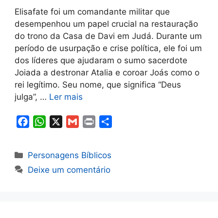
Elisafate foi um comandante militar que
desempenhou um papel crucial na restauração
do trono da Casa de Davi em Judá. Durante um
período de usurpação e crise política, ele foi um
dos líderes que ajudaram o sumo sacerdote
Joiada a destronar Atalia e coroar Joás como o
rei legítimo. Seu nome, que significa “Deus
julga”, …
Ler mais
F
W
X
G
P
S
a
h
m
r
h
c
a
a
i
a
Categorias
Personagens Bíblicos
e
t
i
n
r
Deixe um comentário
b
s
l
t
e
o
A
o
p
k
p