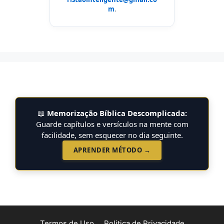
m
.
📖
Memorização Bíblica Descomplicada:
Guarde capítulos e versículos na mente com
facilidade, sem esquecer no dia seguinte.
APRENDER MÉTODO →
Termos de Uso
Politica de Privacidade