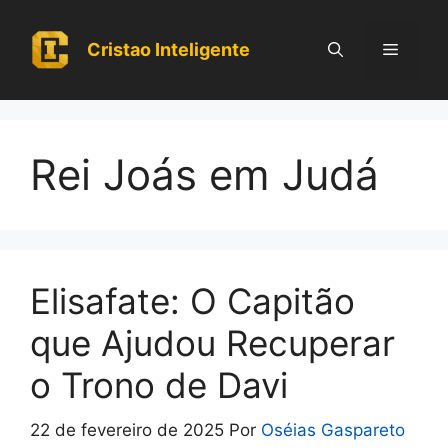
Pular
para
Cristao Inteligente
Menu
o
conteúdo
Rei Joás em Judá
Elisafate: O Capitão
que Ajudou Recuperar
o Trono de Davi
22 de fevereiro de 2025
Por
Oséias Gaspareto