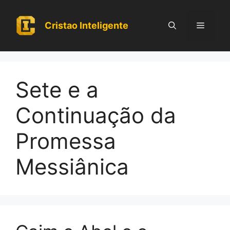
Pular
para
Cristao Inteligente
Menu
o
conteúdo
Sete e a
Continuação da
Promessa
Messiânica