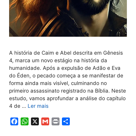
A história de Caim e Abel descrita em Gênesis
4, marca um novo estágio na história da
humanidade. Após a expulsão de Adão e Eva
do Éden, o pecado começa a se manifestar de
forma ainda mais visível, culminando no
primeiro assassinato registrado na Bíblia. Neste
estudo, vamos aprofundar a análise do capítulo
4 de …
Ler mais
F
W
X
G
P
S
a
h
m
r
h