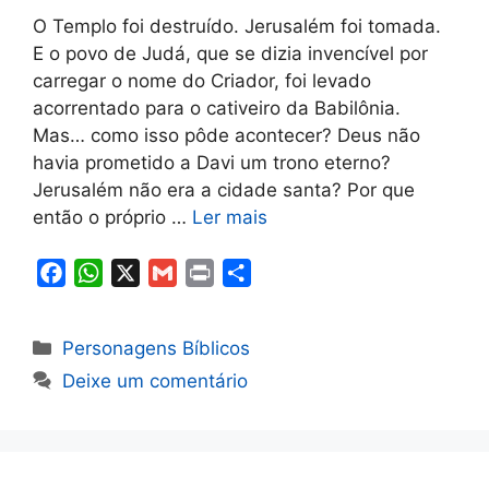
O Templo foi destruído. Jerusalém foi tomada.
E o povo de Judá, que se dizia invencível por
carregar o nome do Criador, foi levado
acorrentado para o cativeiro da Babilônia.
Mas… como isso pôde acontecer? Deus não
havia prometido a Davi um trono eterno?
Jerusalém não era a cidade santa? Por que
então o próprio …
Ler mais
F
W
X
G
P
S
a
h
m
r
h
c
a
a
i
a
Categorias
Personagens Bíblicos
e
t
i
n
r
Deixe um comentário
b
s
l
t
e
o
A
o
p
k
p