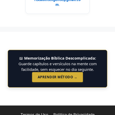
m
.
📖
Memorização Bíblica Descomplicada:
Guarde capítulos e versículos na mente com
facilidade, sem esquecer no dia seguinte.
APRENDER MÉTODO →
Termos de Uso
Politica de Privacidade