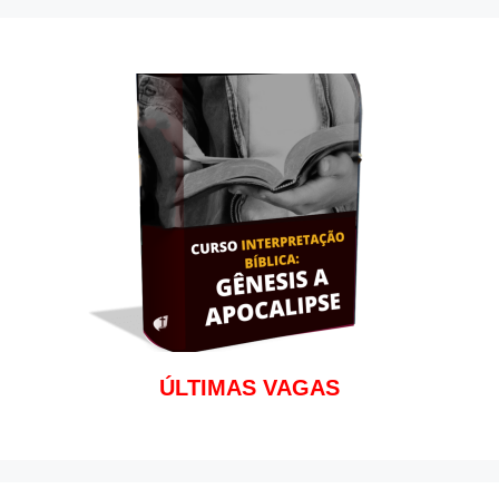
o
p
k
p
ÚLTIMAS VAGAS