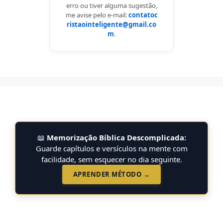
erro ou tiver alguma sugestão,
me avise pelo e-mail:
contatoc
ristaointeligente@gmail.co
m
.
📖
Memorização Bíblica Descomplicada:
Guarde capítulos e versículos na mente com
facilidade, sem esquecer no dia seguinte.
APRENDER MÉTODO →