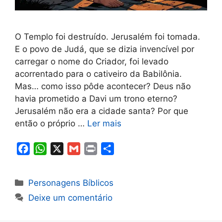
O Templo foi destruído. Jerusalém foi tomada.
E o povo de Judá, que se dizia invencível por
carregar o nome do Criador, foi levado
acorrentado para o cativeiro da Babilônia.
Mas… como isso pôde acontecer? Deus não
havia prometido a Davi um trono eterno?
Jerusalém não era a cidade santa? Por que
então o próprio …
Ler mais
F
W
X
G
P
S
a
h
m
r
h
c
a
a
i
a
Categorias
Personagens Bíblicos
e
t
i
n
r
Deixe um comentário
b
s
l
t
e
o
A