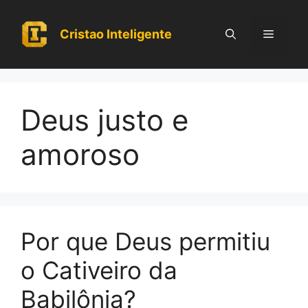
Pular
para
Cristao Inteligente
Menu
o
conteúdo
Deus justo e
amoroso
Por que Deus permitiu
o Cativeiro da
Babilônia?