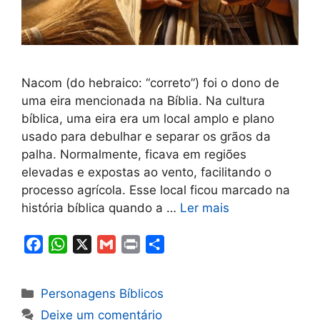
Nacom (do hebraico: “correto”) foi o dono de
uma eira mencionada na Bíblia. Na cultura
bíblica, uma eira era um local amplo e plano
usado para debulhar e separar os grãos da
palha. Normalmente, ficava em regiões
elevadas e expostas ao vento, facilitando o
processo agrícola. Esse local ficou marcado na
história bíblica quando a …
Ler mais
F
W
X
G
P
S
a
h
m
r
h
c
a
a
i
a
Categorias
Personagens Bíblicos
e
t
i
n
r
Deixe um comentário
b
s
l
t
e