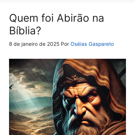
o
p
k
p
Quem foi Abirão na
Bíblia?
8 de janeiro de 2025
Por
Oséias Gaspareto