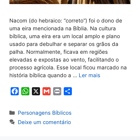
Nacom (do hebraico: “correto”) foi o dono de
uma eira mencionada na Bíblia. Na cultura
bíblica, uma eira era um local amplo e plano
usado para debulhar e separar os grãos da
palha. Normalmente, ficava em regiões
elevadas e expostas ao vento, facilitando o
processo agrícola. Esse local ficou marcado na
história bíblica quando a …
Ler mais
F
W
X
G
P
S
a
h
m
r
h
c
a
a
i
a
Categorias
Personagens Bíblicos
e
t
i
n
r
Deixe um comentário
b
s
l
t
e
o
A