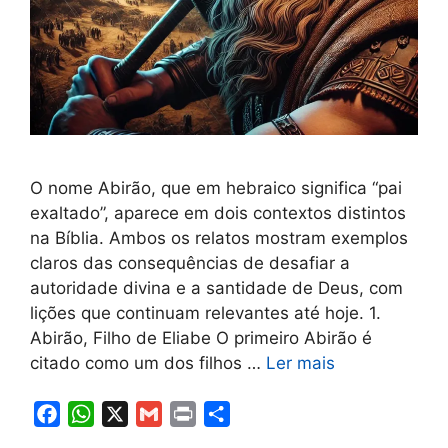
O nome Abirão, que em hebraico significa “pai
exaltado”, aparece em dois contextos distintos
na Bíblia. Ambos os relatos mostram exemplos
claros das consequências de desafiar a
autoridade divina e a santidade de Deus, com
lições que continuam relevantes até hoje. 1.
Abirão, Filho de Eliabe O primeiro Abirão é
citado como um dos filhos …
Ler mais
F
W
X
G
P
S
a
h
m
r
h