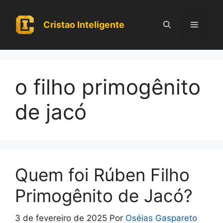
Pular
para
Cristao Inteligente
Menu
o
conteúdo
o filho primogênito
de jacó
Quem foi Rúben Filho
Primogênito de Jacó?
3 de fevereiro de 2025
Por
Oséias Gaspareto