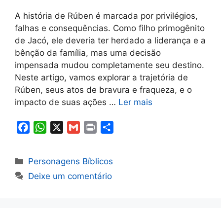
A história de Rúben é marcada por privilégios,
falhas e consequências. Como filho primogênito
de Jacó, ele deveria ter herdado a liderança e a
bênção da família, mas uma decisão
impensada mudou completamente seu destino.
Neste artigo, vamos explorar a trajetória de
Rúben, seus atos de bravura e fraqueza, e o
impacto de suas ações …
Ler mais
F
W
X
G
P
S
a
h
m
r
h
c
a
a
i
a
Categorias
Personagens Bíblicos
e
t
i
n
r
Deixe um comentário
b
s
l
t
e
o
A
o
p
k
p