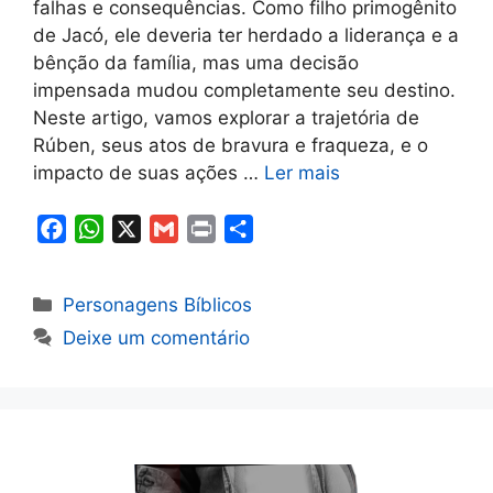
falhas e consequências. Como filho primogênito
de Jacó, ele deveria ter herdado a liderança e a
bênção da família, mas uma decisão
impensada mudou completamente seu destino.
Neste artigo, vamos explorar a trajetória de
Rúben, seus atos de bravura e fraqueza, e o
impacto de suas ações …
Ler mais
F
W
X
G
P
S
a
h
m
r
h
c
a
a
i
a
Categorias
Personagens Bíblicos
e
t
i
n
r
Deixe um comentário
b
s
l
t
e
o
A
o
p
k
p